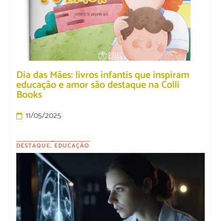
Dia das Mães: livros infantis que inspiram
educação e amor são destaque na Colli
Books
11/05/2025
DESTAQUE
,
EDUCAÇÃO