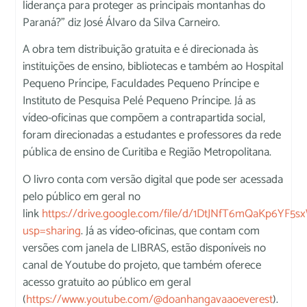
liderança para proteger as principais montanhas do
Paraná?” diz José Álvaro da Silva Carneiro.
A obra tem distribuição gratuita e é direcionada às
instituições de ensino, bibliotecas e também ao Hospital
Pequeno Príncipe, Faculdades Pequeno Príncipe e
Instituto de Pesquisa Pelé Pequeno Príncipe. Já as
vídeo-oficinas que compõem a contrapartida social,
foram direcionadas a estudantes e professores da rede
pública de ensino de Curitiba e Região Metropolitana.
O livro conta com versão digital que pode ser acessada
pelo público em geral no
link
https://drive.google.com/file/d/1DtJNfT6mQaKp6YF5
usp=sharing
. Já as vídeo-oficinas, que contam com
versões com janela de LIBRAS, estão disponíveis no
canal de Youtube do projeto, que também oferece
acesso gratuito ao público em geral
(
https://www.youtube.com/@doanhangavaaoeverest
).