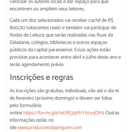
valorizar os autores locais e dar espaço para que
encontrem ou ampliem seus leitores.
Cada um dos selecionados vai receber cachê de R$
800,00 (oitocentos reais) e também vai participar de
Rodas de Leitura; que serão realizadas nas Ruas da
Cidadania, colégios, bibliotecas e outros espaços
públicos da capital paranaense. Essas ações estão
previstas para acontecer entre abril e julho deste ano e
terão agendamento prévio.
Inscrições e regras
As inscrições são gratuitas, individuais, vão até o dia 16
de fevereiro (próximo domingo) e devem ser feitas
pelo formulário
online
https://forms.gle/wEfKj3qMrYAcvqDH9
Outras
informações estão no
site
www.producoesdopinguim.com