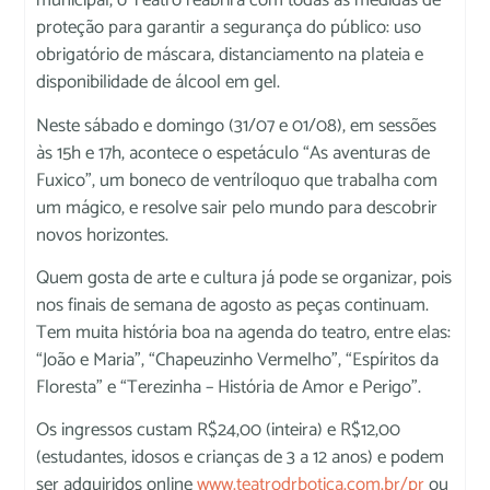
municipal, o Teatro reabrirá com todas as medidas de
proteção para garantir a segurança do público: uso
obrigatório de máscara, distanciamento na plateia e
disponibilidade de álcool em gel.
Neste sábado e domingo (31/07 e 01/08), em sessões
às 15h e 17h, acontece o espetáculo “As aventuras de
Fuxico”, um boneco de ventríloquo que trabalha com
um mágico, e resolve sair pelo mundo para descobrir
novos horizontes.
Quem gosta de arte e cultura já pode se organizar, pois
nos finais de semana de agosto as peças continuam.
Tem muita história boa na agenda do teatro, entre elas:
“João e Maria”, “Chapeuzinho Vermelho”, “Espíritos da
Floresta” e “Terezinha – História de Amor e Perigo”.
Os ingressos custam R$24,00 (inteira) e R$12,00
(estudantes, idosos e crianças de 3 a 12 anos) e podem
ser adquiridos online
www.teatrodrbotica.com.br/pr
ou