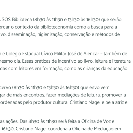
s SOS Biblioteca (8h30 às 11h30 e 13h30 às 16h30) que serão
bordar o contexto da biblioteconomia como a busca para a
ervo, disseminação, higienização, conservação e métodos de
 e Colégio Estadual Cívico Militar José de Alencar – também de
mo dia. Essas práticas de incentivo ao livro, leitura e literatura
izadas com leitores em formação; como as crianças da educação
cervo (8h30 às 11h30 e 13h30 às 16h30) que envolvem
r de mais encontros, fazer mediações de leitura, promover a
rdenadas pelo produtor cultural Cristiano Nagel e pela atriz e
s ações. Das 8h30 às 11h30 será feita a Oficina de Voz e
s 16h30, Cristiano Nagel coordena a Oficina de Mediação em