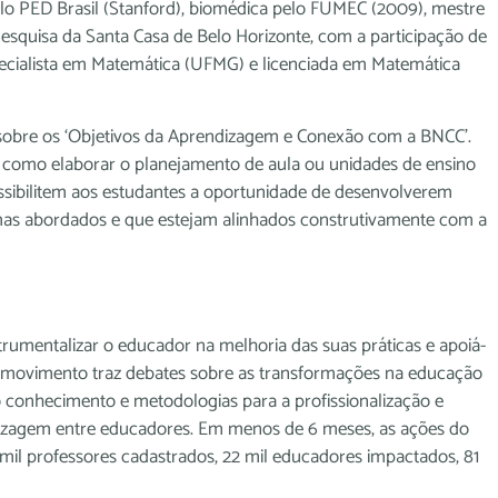
 PED Brasil (Stanford), biomédica pelo FUMEC (2009), mestre
Pesquisa da Santa Casa de Belo Horizonte, com a participação de
ecialista em Matemática (UFMG) e licenciada em Matemática
e sobre os ‘Objetivos da Aprendizagem e Conexão com a BNCC’.
e como elaborar o planejamento de aula ou unidades de ensino
ssibilitem aos estudantes a oportunidade de desenvolverem
mas abordados e que estejam alinhados construtivamente com a
umentalizar o educador na melhoria das suas práticas e apoiá-
O movimento traz debates sobre as transformações na educação
o conhecimento e metodologias para a profissionalização e
izagem entre educadores. Em menos de 6 meses, as ações do
il professores cadastrados, 22 mil educadores impactados, 81