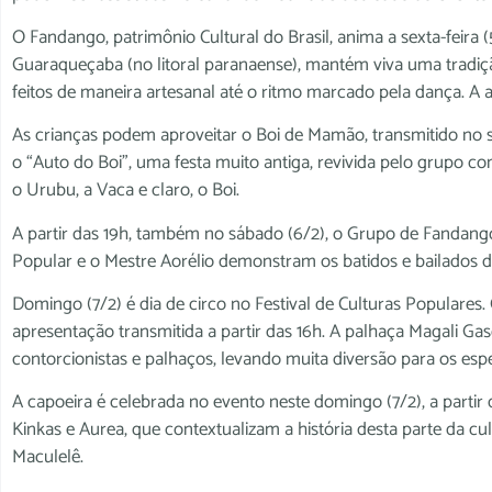
O Fandango, patrimônio Cultural do Brasil, anima a sexta-feira
Guaraqueçaba (no litoral paranaense), mantém viva uma tradiçã
feitos de maneira artesanal até o ritmo marcado pela dança. A 
As crianças podem aproveitar o Boi de Mamão, transmitido no s
o “Auto do Boi”, uma festa muito antiga, revivida pelo grupo 
o Urubu, a Vaca e claro, o Boi.
A partir das 19h, também no sábado (6/2), o Grupo de Fandang
Popular e o Mestre Aorélio demonstram os batidos e bailados d
Domingo (7/2) é dia de circo no Festival de Culturas Populares. 
apresentação transmitida a partir das 16h. A palhaça Magali Gas
contorcionistas e palhaços, levando muita diversão para os esp
A capoeira é celebrada no evento neste domingo (7/2), a parti
Kinkas e Aurea, que contextualizam a história desta parte da cul
Maculelê.