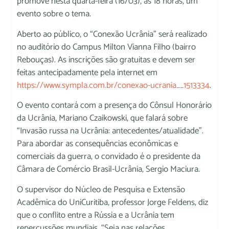
promove nesta quarta-feira (16/03), às 18 horas, um
evento sobre o tema.
Aberto ao público, o “Conexão Ucrânia” será realizado
no auditório do Campus Milton Vianna Filho (bairro
Rebouças). As inscrições são gratuitas e devem ser
feitas antecipadamente pela internet em
https://www.sympla.com.br/conexao-ucrania__1513334
.
O evento contará com a presença do Cônsul Honorário
da Ucrânia, Mariano Czaikowski, que falará sobre
“Invasão russa na Ucrânia: antecedentes/atualidade”.
Para abordar as consequências econômicas e
comerciais da guerra, o convidado é o presidente da
Câmara de Comércio Brasil-Ucrânia, Sergio Maciura.
O supervisor do Núcleo de Pesquisa e Extensão
Acadêmica do UniCuritiba, professor Jorge Feldens, diz
que o conflito entre a Rússia e a Ucrânia tem
repercussões mundiais. “Seja nas relações