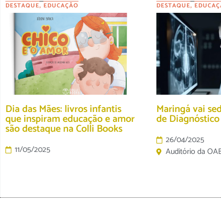
DESTAQUE
,
EDUCAÇÃO
DESTAQUE
,
EDUCAÇ
Dia das Mães: livros infantis
Maringá vai se
que inspiram educação e amor
de Diagnóstic
são destaque na Colli Books
26/04/2025
11/05/2025
Auditório da OA