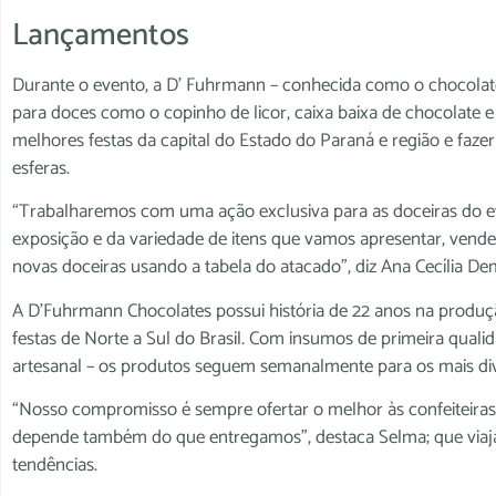
Lançamentos
Durante o evento, a D’ Fuhrmann – conhecida como o chocolate a
para doces como o copinho de licor, caixa baixa de chocolate e t
melhores festas da capital do Estado do Paraná e região e faz
esferas.
“Trabalharemos com uma ação exclusiva para as doceiras do e
exposição e da variedade de itens que vamos apresentar, vende
novas doceiras usando a tabela do atacado”, diz Ana Cecília De
A D’Fuhrmann Chocolates possui história de 22 anos na produçã
festas de Norte a Sul do Brasil. Com insumos de primeira qual
artesanal – os produtos seguem semanalmente para os mais div
“Nosso compromisso é sempre ofertar o melhor às confeiteira
depende também do que entregamos”, destaca Selma; que viaj
tendências.