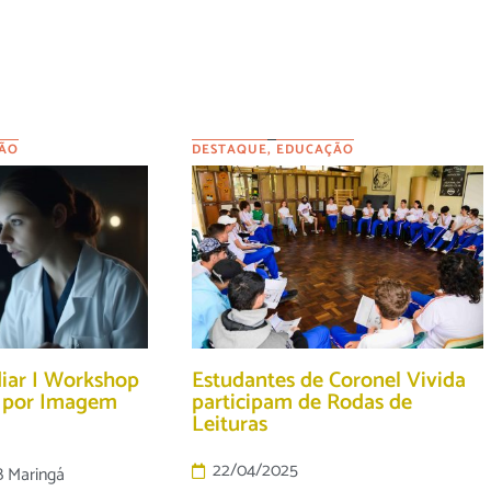
ÃO
DESTAQUE
,
EDUCAÇÃO
diar I Workshop
Estudantes de Coronel Vivida
o por Imagem
participam de Rodas de
Leituras
22/04/2025
B Maringá