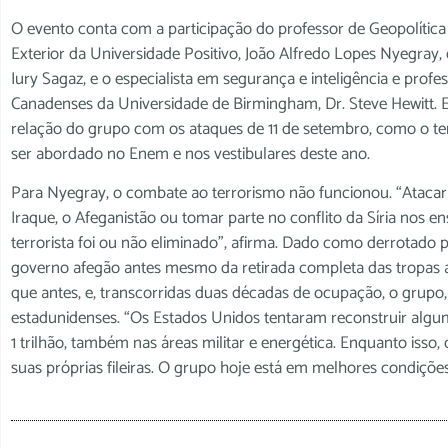
O evento conta com a participação do professor de Geopolític
Exterior da Universidade Positivo, João Alfredo Lopes Nyegray,
Iury Sagaz, e o especialista em segurança e inteligência e pro
Canadenses da Universidade de Birmingham, Dr. Steve Hewitt. Ele
relação do grupo com os ataques de 11 de setembro, como o t
ser abordado no Enem e nos vestibulares deste ano.
Para Nyegray, o combate ao terrorismo não funcionou. “Atacar a
Iraque, o Afeganistão ou tomar parte no conflito da Síria nos 
terrorista foi ou não eliminado”, afirma. Dado como derrotado
governo afegão antes mesmo da retirada completa das tropas a
que antes, e, transcorridas duas décadas de ocupação, o grupo
estadunidenses. “Os Estados Unidos tentaram reconstruir alg
1 trilhão, também nas áreas militar e energética. Enquanto isso,
suas próprias fileiras. O grupo hoje está em melhores condiçõ