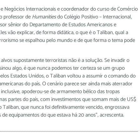
a e Negócios Internacionais e coordenador do curso de Comércio
 o professor de
Humanities
do Colégio Positivo – Internacional,
fessor sênior do Departamento de Estudos Americanos e
s vão explicar, de forma didática, o que é o Taliban, qual a
errorismo se espalhou pelo mundo e de que forma o tema pode
lvos supostamente terroristas não é a solução. Se invadir o
ensinou algo, é que nunca podemos ter certeza se um grupo
 pelos Estados Unidos, o Taliban voltou a assumir o comando do
mericanas do país. O cenário parece ser ainda mais aterrador
, inclusive, apoderou-se de armamento bélico das tropas
umas partes do país, com investimentos que somam mais de US$
 o Taliban, que nunca foi definitivamente vencido, engrossava
es de equipamentos do que estava há 20 anos”, acrescenta.