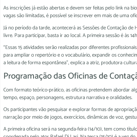
As inscrições já estão abertas e devem ser feitas pelo link na
vagas são limitadas, é possível se inscrever em mais de uma ofic
Já no período da tarde, acontecerá as Sessões de Contação de Hi
livre. Para participar, basta ir ao local. A primeira sessão é às 1
“Essas 15 atividades serão realizadas por diferentes profissiona
para ampliar o repertório e o vocabulário, expandir os conhecim
a leitura de forma espontânea”, explica a atriz, produtora cultur
Programação das Oficinas de Contaçã
Com formato teórico-prático, as oficinas pretendem abordar al
tempo, espaço, personagens, estrutura narrativa e oralidades.
Os participantes vão pesquisar e explorar formas de apropriaçã
narração por meio de jogos, exercícios, dinâmicas de voz, gestua
A primeira oficina será na segunda-feira (14/10), tem como títu
coordenada pelo ator Rafael Di Lari. Na terça (15/10) é a vez do 