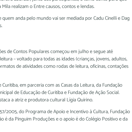
a Mila realizam o Entre causos, contos e lendas.
as de quem anda pelo mundo vai ser mediada por Cadu Cinelli e Dag
s.
rsões de Contos Populares começou em julho e segue até
itura – voltado para todas as idades (crianças, jovens, adultos,
ormatos de atividades como rodas de leitura, oficinas, contações
e Curitiba, em parceria com as Casas da Leitura, da Fundação
Municipal de Educação de Curitiba e Fundação de Ação Social.
ca a atriz e produtora cultural Lígia Quirino.
 57/2005, do Programa de Apoio e Incentivo à Cultura, Fundação
ução é da Pinguim Produções e o apoio é do Colégio Positivo e da