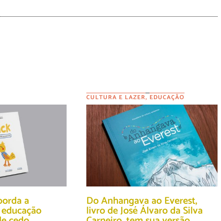
CULTURA E LAZER
,
EDUCAÇÃO
aborda a
Do Anhangava ao Everest,
 educação
livro de José Álvaro da Silva
de cedo
Carneiro, tem sua versão