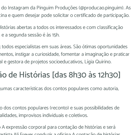
 bio do Instagram da Pinguim Produções (@producao.pinguim). As
ina e quem desejar pode solicitar o certificado de participação.
stórias abertas a todos os interessados e com classificação
4h e a segunda sessão é às 15h.
is; todos especialistas em suas áreas. São ótimas oportunidades
entos, instigar a curiosidade, fomentar a imaginação e praticar
al e gestora de projetos socioeducativos, Lígia Quirino.
o de Histórias [das 8h30 às 12h30]
gumas características dos contos populares como autoria,
o dos contos populares (reconto) e suas possibilidades de
lidades, improvisos individuais e coletivos.
lo A expressão corporal para contação de histórias e será
artista Ali Freyer conduzir a oficina A contação de histórias