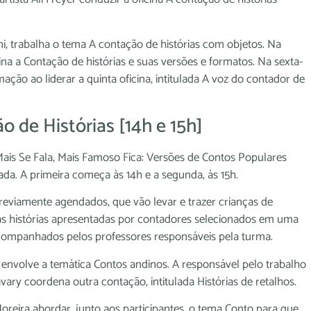
ni, trabalha o tema A contação de histórias com objetos. Na
cina a Contação de histórias e suas versões e formatos. Na sexta-
amação ao liderar a quinta oficina, intitulada A voz do contador de
 de Histórias [14h e 15h]
ais Se Fala, Mais Famoso Fica: Versões de Contos Populares
a. A primeira começa às 14h e a segunda, às 15h.
previamente agendados, que vão levar e trazer crianças de
r as histórias apresentadas por contadores selecionados em uma
companhados pelos professores responsáveis pela turma.
e envolve a temática Contos andinos. A responsável pelo trabalho
 Savary coordena outra contação, intitulada Histórias de retalhos.
Moreira abordar, junto aos participantes, o tema Conto para que