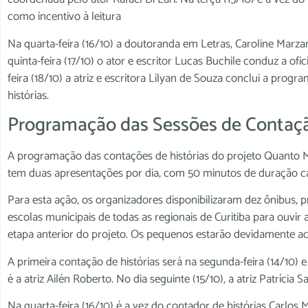
como incentivo à leitura
Na quarta-feira (16/10) a doutoranda em Letras, Caroline Marza
quinta-feira (17/10) o ator e escritor Lucas Buchile conduz a ofi
feira (18/10) a atriz e escritora Lilyan de Souza conclui a progr
histórias.
Programação das Sessões de Contação
A programação das contações de histórias do projeto Quanto M
tem duas apresentações por dia, com 50 minutos de duração cad
Para esta ação, os organizadores disponibilizaram dez ônibus, 
escolas municipais de todas as regionais de Curitiba para ouvi
etapa anterior do projeto. Os pequenos estarão devidamente a
A primeira contação de histórias será na segunda-feira (14/10) 
é a atriz Ailén Roberto. No dia seguinte (15/10), a atriz Patrícia
Na quarta-feira (16/10) é a vez do contador de histórias Carlos 