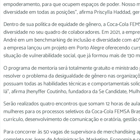
empoderamento, para que ocupem espaços de poder. Nosso maio
diversidade em todas as posições”, afirma Priscylla Haddad, ge
Dentro de sua política de equidade de gênero, a Coca-Cola FEM
diversidade no seu quadro de colaboradores. Em 2021, a empre
André em um benchmarking de inclusão e diversidade com 40
a empresa lançou um projeto em Porto Alegre oferecendo cur
situação de vulnerabilidade social, que já formou mais de 130 m
O programa de mentoria será totalmente gratuito e ministrado 
resolver o problema da desigualdade de gênero nas organizaç
possuam todas as habilidades técnicas e comportamentais solic
lá”, afirma Jhenyffer Coutinho, fundadora da Se Candidate, Mulh
Serão realizados quatro encontros que somam 12 horas de aula
mulheres para os processos seletivos da Coca-Cola FEMSA Bra
currículo, desenvolvimento de comunicação e oratória, gestão 
Para concorrer às 50 vagas de supervisora de merchandising a
completa nas áreas de Administração, Marketing, Economia e co