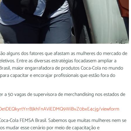
são alguns dos fatores que afastam as mulheres do mercado de
etivos. Entre as diversas estratégias focadasem ampliar a
 Brasil, maior engarrafadora de produtos Coca-Cola no mundo
ra capacitar e encorajar profissionais que estão fora do
rer a 50 vagas de supervisora de merchandising nos estados de
0Oe1DEQkyrtYrrBJkhFnAViEDMQ9WiBvZ0bxE4cjg/viewform
 a Coca-Cola FEMSA Brasil. Sabemos que muitas mulheres nem se
os mudar esse cenário por meio de capacitação e