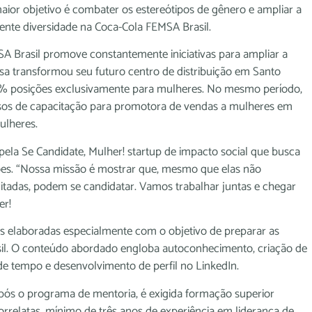
r objetivo é combater os estereótipos de gênero e ampliar a
rente diversidade na Coca-Cola FEMSA Brasil.
SA Brasil promove constantemente iniciativas para ampliar a
sa transformou seu futuro centro de distribuição em Santo
% posições exclusivamente para mulheres. No mesmo período,
sos de capacitação para promotora de vendas a mulheres em
ulheres.
pela Se Candidate, Mulher! startup de impacto social que busca
ões. “Nossa missão é mostrar que, mesmo que elas não
itadas, podem se candidatar. Vamos trabalhar juntas e chegar
er!
s elaboradas especialmente com o objetivo de preparar as
sil. O conteúdo abordado engloba autoconhecimento, criação de
de tempo e desenvolvimento de perfil no LinkedIn.
pós o programa de mentoria, é exigida formação superior
rrelatas, mínimo de três anos de experiência em liderança de