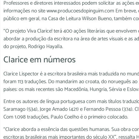
Professores e diretores interessados podem solicitar as ações 
informações no site www.producoesdopinguim.com Em breve, out
público em geral, na Casa de Leitura Wilson Bueno, também co
“O projeto Viva Clarice! terá 400 ações literárias que envolvem 
abordar a produção da escritora na área de artes visuais e as 
do projeto, Rodrigo Hayalla.
Clarice em números
Clarice Lispector é a escritora brasileira mais traduzida no 
foram 113 traduções. Do mandarim ao croata, do norueguês ao ru
países: os mais recentes são Macedônia, Hungria, Sérvia e Eslov
Entre os autores de língua portuguesa com mais títulos tradu
Saramago (534), Jorge Amado (421) e Fernando Pessoa (374). Cla
Com 1.098 traduções, Paulo Coelho é o primeiro colocado.
“Clarice aborda a essência das questões humanas. Sua obra con
escritoras brasileiras mais importantes do século XX”, ressalta H