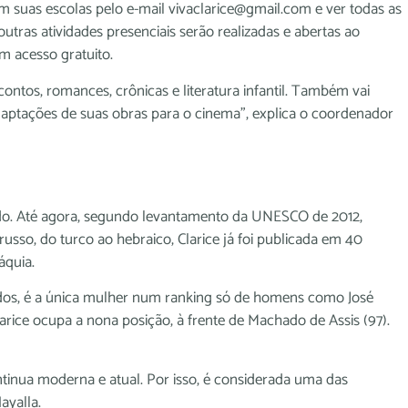
em suas escolas pelo e-mail vivaclarice@gmail.com e ver todas as
ras atividades presenciais serão realizadas e abertas ao
m acesso gratuito.
contos, romances, crônicas e literatura infantil. Também vai
adaptações de suas obras para o cinema”, explica o coordenador
mundo. Até agora, segundo levantamento da UNESCO de 2012,
sso, do turco ao hebraico, Clarice já foi publicada em 40
áquia.
zidos, é a única mulher num ranking só de homens como José
rice ocupa a nona posição, à frente de Machado de Assis (97).
tinua moderna e atual. Por isso, é considerada uma das
ayalla.