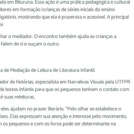
zada em Bituruna. Essa ação é uma prática pedagógica e cultural
itores em formação (crianças de séries iniciais do ensino
igatório, mostrando que ela é prazerosa e acessível. A principal
or.
nhar o mediador. O encontro também ajuda as crianças a
 falem de si e ouçam o outro.
 de Mediação de Leitura de Literatura Infantil.
tador de histórias, especialista em Narrativas Visuais pela UTFPR
 de textos infantis para que os pequenos tenham o contato com
é suas releituras.
 eles ajudam no prazer literário. “Pelo olhar se estabelece o
lises. Elas expressam sua atenção e interesse pelo movimento,
m os pequenos e com os livros pode ser determinante na