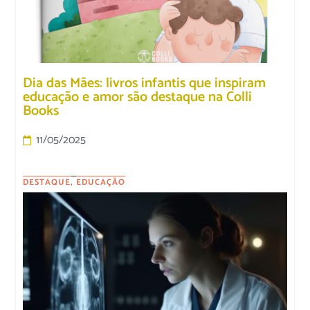
Dia das Mães: livros infantis que inspiram
educação e amor são destaque na Colli
Books
11/05/2025
DESTAQUE
,
EDUCAÇÃO