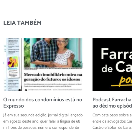
LEIA TAMBÉM
O mundo dos condomínios está no
Podcast Farracha
Expresso
ao décimo episód
Já em sua segunda edição, jornal digital lançado
Com bate papo sobre ad
em agosto deste ano, quer falar a língua de 68
entre os advogados Car
milhões de pessoas, número correspondente
Castro e Sólon de Lara, 