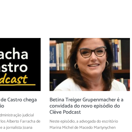
 de Castro chega
Betina Treiger Grupenmacher é a
io
convidada do novo episódio do
Clève Podcast
ministração judicial
los Alberto Farracha de
Neste episódio, a advogada do escritório
e a jornalista Joana
Marina Michel de Macedo Martynychen