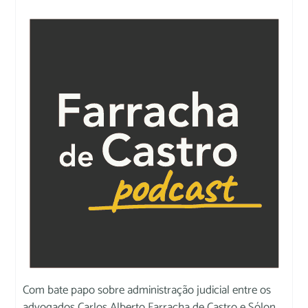
Com bate papo sobre administração judicial entre os
advogados Carlos Alberto Farracha de Castro e Sólon