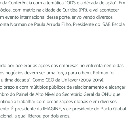
dia da Conferência com a temática “ODS e a década de ação”. Em
cios, com matriz na cidade de Curitiba (PR), e vai acontecer
um evento internacional desse porte, envolvendo diversos
onta Norman de Paula Arruda Filho, Presidente do ISAE Escola
hecido por acelerar as ações das empresas no enfrentamento das
 os negócios devem ser uma força para o bem, Polman foi
a última década”. Como CEO da Unilever (2009-2019),
 prazo e com múltiplos públicos de relacionamento e alcançar
ro do Painel de Alto Nível do Secretário Geral da ONU que
ntinua a trabalhar com organizações globais e em diversos
nto. É presidente da IMAGINE, vice-presidente do Pacto Global
onal, a qual liderou por dois anos.