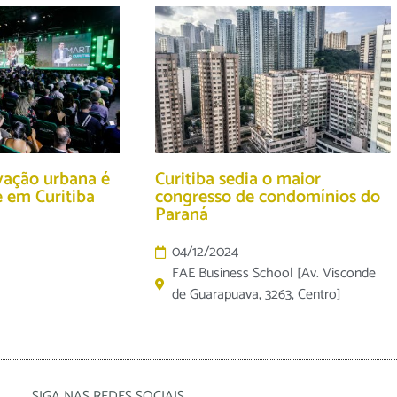
ovação urbana é
Curitiba sedia o maior
 em Curitiba
congresso de condomínios do
Paraná
04/12/2024
FAE Business School [Av. Visconde
de Guarapuava, 3263, Centro]
SIGA NAS REDES SOCIAIS