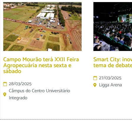
Campo Mourão terá XXII Feira
Smart City: in
Agropecuária nesta sexta e
tema de debate
sábado
27/03/2025
28/03/2025
Ligga Arena
Câmpus do Centro Universitário
Integrado