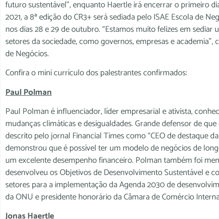
futuro sustentável”, enquanto Haertle irá encerrar o primeiro 
2021, a 8ª edição do CR3+ será sediada pelo ISAE Escola de Negó
nos dias 28 e 29 de outubro. “Estamos muito felizes em sediar 
setores da sociedade, como governos, empresas e academia”, c
de Negócios.
Confira o mini currículo dos palestrantes confirmados:
Paul Polman
Paul Polman é influenciador, líder empresarial e ativista, con
mudanças climáticas e desigualdades. Grande defensor de que
descrito pelo jornal Financial Times como “CEO de destaque d
demonstrou que é possível ter um modelo de negócios de longo
um excelente desempenho financeiro. Polman também foi memb
desenvolveu os Objetivos de Desenvolvimento Sustentável e co
setores para a implementação da Agenda 2030 de desenvolvime
da ONU e presidente honorário da Câmara de Comércio Internaci
Jonas Haertle