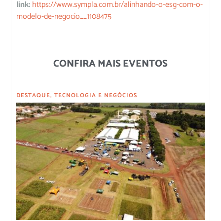
link:
https://www.sympla.com.br/alinhando-o-esg-com-o-
modelo-de-negocio__1108475
CONFIRA MAIS EVENTOS
DESTAQUE
,
TECNOLOGIA E NEGÓCIOS