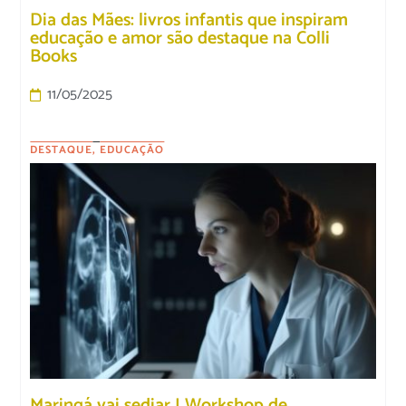
Dia das Mães: livros infantis que inspiram
educação e amor são destaque na Colli
Books
11/05/2025
DESTAQUE
,
EDUCAÇÃO
Maringá vai sediar I Workshop de