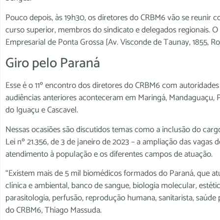
Pouco depois, às 19h30, os diretores do CRBM6 vão se reunir 
curso superior, membros do sindicato e delegados regionais. O 
Empresarial de Ponta Grossa [Av. Visconde de Taunay, 1855, Rond
Giro pelo Paraná
Esse é o 11º encontro dos diretores do CRBM6 com autoridades
audiências anteriores aconteceram em Maringá, Mandaguaçu, Para
do Iguaçu e Cascavel.
Nessas ocasiões são discutidos temas como a inclusão do car
Lei nº 21.356, de 3 de janeiro de 2023 – a ampliação das vagas 
atendimento à população e os diferentes campos de atuação.
“Existem mais de 5 mil biomédicos formados do Paraná, que a
clínica e ambiental, banco de sangue, biologia molecular, estéti
parasitologia, perfusão, reprodução humana, sanitarista, saúde pú
do CRBM6, Thiago Massuda.