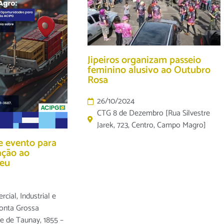
Jipeiros organizam passeio
feminino alusivo ao Outubro
Rosa
26/10/2024
CTG 8 de Dezembro [Rua Silvestre
Jarek, 723, Centro, Campo Magro]
 evento para
ação ao
eu
ial, Industrial e
Ponta Grossa
e de Taunay, 1855 –