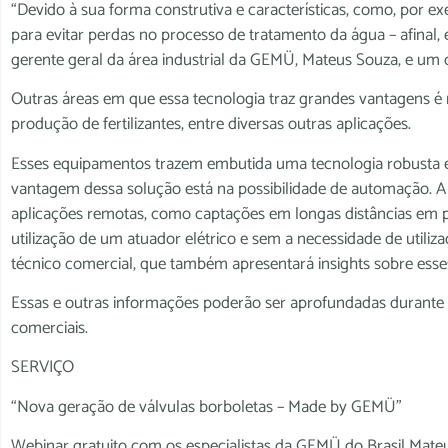
“Devido à sua forma construtiva e características, como, por 
para evitar perdas no processo de tratamento da água – afinal,
gerente geral da área industrial da GEMÜ, Mateus Souza, e um d
Outras áreas em que essa tecnologia traz grandes vantagens é 
produção de fertilizantes, entre diversas outras aplicações.
Esses equipamentos trazem embutida uma tecnologia robusta e 
vantagem dessa solução está na possibilidade de automação. A
aplicações remotas, como captações em longas distâncias em po
utilização de um atuador elétrico e sem a necessidade de utiliz
técnico comercial, que também apresentará insights sobre esse
Essas e outras informações poderão ser aprofundadas durante o
comerciais.
SERVIÇO
“Nova geração de válvulas borboletas – Made by GEMÜ”
Webinar gratuito com os especialistas da GEMÜ do Brasil Mateus