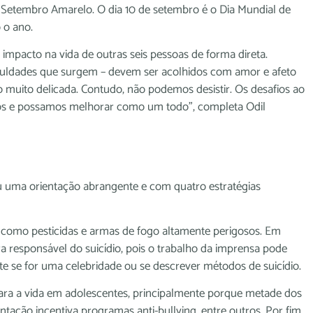
 Setembro Amarelo. O dia 10 de setembro é o Dia Mundial de
 o ano.
impacto na vida de outras seis pessoas de forma direta.
ficuldades que surgem – devem ser acolhidos com amor e afeto
muito delicada. Contudo, não podemos desistir. Os desafios ao
os e possamos melhorar como um todo”, completa Odil
ou uma orientação abrangente e com quatro estratégias
o, como pesticidas e armas de fogo altamente perigosos. Em
a responsável do suicídio, pois o trabalho da imprensa pode
e se for uma celebridade ou se descrever métodos de suicídio.
para a vida em adolescentes, principalmente porque metade dos
ação incentiva programas anti-bullying, entre outros. Por fim,