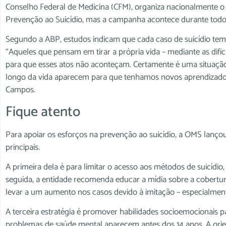
Conselho Federal de Medicina (CFM), organiza nacionalmente o
Prevenção ao Suicídio, mas a campanha acontece durante todo
Segundo a ABP, estudos indicam que cada caso de suicídio tem 
“Aqueles que pensam em tirar a própria vida – mediante as di
para que esses atos não aconteçam. Certamente é uma situação 
longo da vida aparecem para que tenhamos novos aprendizad
Campos.
Fique atento
Para apoiar os esforços na prevenção ao suicídio, a OMS lanç
principais.
A primeira dela é para limitar o acesso aos métodos de suicídi
seguida, a entidade recomenda educar a mídia sobre a cobertur
levar a um aumento nos casos devido à imitação – especialment
A terceira estratégia é promover habilidades socioemocionais 
problemas de saúde mental aparecem antes dos 14 anos. A orient