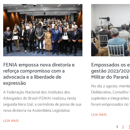
FENIA empossa nova diretoria e
Empossados os el
reforça compromisso com a
gestão 2023/2026
advocacia e a liberdade de
Militar do Paraná
expressão
No dia 2 agosto, memb
A Federação Nacional dos Institutos dos
Deliberativo, Conselho F
Advogados do Brasil (FENIA) realizou, nesta
suplentes e integrantes
segunda-feira (24), a cerimônia de posse de sua
foram empossados no S
nova diretoria na Assembleia Legislativa
LEIA MAIS
LEIA MAIS
1
2