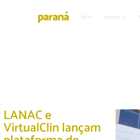
Início
Eventos
ACONTECEU
LANAC e
VirtualClin lançam