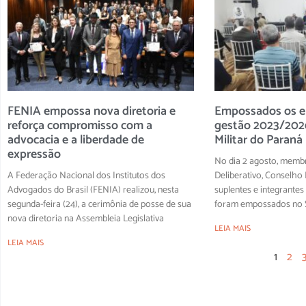
FENIA empossa nova diretoria e
Empossados os el
reforça compromisso com a
gestão 2023/2026
advocacia e a liberdade de
Militar do Paraná
expressão
No dia 2 agosto, memb
A Federação Nacional dos Institutos dos
Deliberativo, Conselho F
Advogados do Brasil (FENIA) realizou, nesta
suplentes e integrantes
segunda-feira (24), a cerimônia de posse de sua
foram empossados no S
nova diretoria na Assembleia Legislativa
LEIA MAIS
LEIA MAIS
1
2