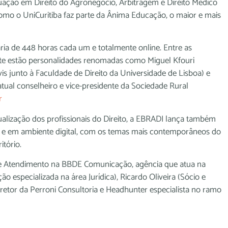
duação em Direito do Agronegócio, Arbitragem e Direito Médico
 como o UniCuritiba faz parte da Ânima Educação, o maior e mais
ria de 448 horas cada um e totalmente online. Entre as
te estão personalidades renomadas como Miguel Kfouri
s junto à Faculdade de Direito da Universidade de Lisboa) e
tual conselheiro e vice-presidente da Sociedade Rural
r
alização dos profissionais do Direito, a EBRADI lança também
s e em ambiente digital, com os temas mais contemporâneos do
itório.
 de Atendimento na BBDE Comunicação, agência que atua na
especializada na área Jurídica), Ricardo Oliveira (Sócio e
iretor da Perroni Consultoria e Headhunter especialista no ramo