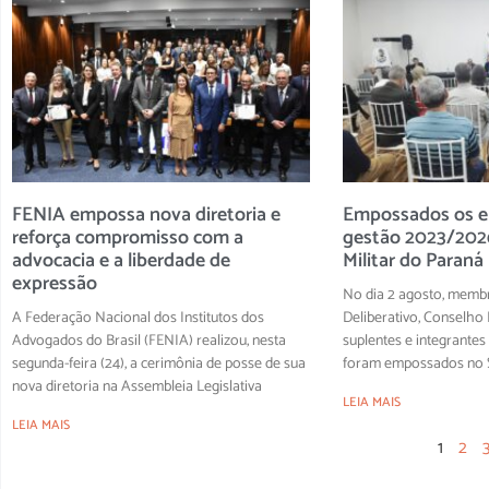
FENIA empossa nova diretoria e
Empossados os el
reforça compromisso com a
gestão 2023/2026
advocacia e a liberdade de
Militar do Paraná
expressão
No dia 2 agosto, memb
A Federação Nacional dos Institutos dos
Deliberativo, Conselho F
Advogados do Brasil (FENIA) realizou, nesta
suplentes e integrantes
segunda-feira (24), a cerimônia de posse de sua
foram empossados no S
nova diretoria na Assembleia Legislativa
LEIA MAIS
LEIA MAIS
1
2