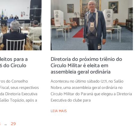
eitos para a
Diretoria do próximo triênio do
 do Círculo
Círculo Militar é eleita em
assembleia geral ordinária
ros do Conselho
Aconteceu no último sábado (27), no Salão
iscal, seus respectivos
Nobre, uma assembleia geral ordinária no
 da Diretoria Executiva
Círculo Militar do Paraná que elegeu a Diretoria
alão Topázio, após a
Executiva do clube para
LEIA MAIS
3
…
29