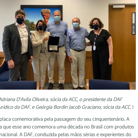
riana D’Avila Oliveira, sócia da ACC, o presidente da DAF
jurídico da DAF, e Geórgia Bordin Jacob Graciano, sócia da ACC.
)
a placa comemorativa pela passagem do seu cinquentenário. A
a que esse ano comemora uma década no Brasil com produtos
acional. A DAF, conduzida pelas mãos sérias e experientes do